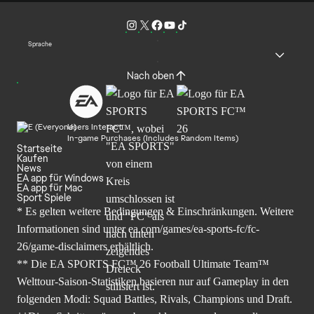
Sprache
Nach oben
Users Interact
In-game Purchases (Includes Random Items)
Startseite
Kaufen
News
EA app für Windows
EA app für Mac
Sport Spiele
* Es gelten weitere Bedingungen & Einschränkungen. Weitere
Informationen sind unter
ea.com/games/ea-sports-fc/fc-
26/game-disclaimers
erhältlich.
** Die EA SPORTS FC™ 26 Football Ultimate Team™
Welttour-Saison-Statistiken basieren nur auf Gameplay in den
folgenden Modi: Squad Battles, Rivals, Champions und Draft.