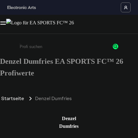
Denzel Dumfries EA SPORTS FC™ 26
Gib mindestens 3 Zeichen oder Ziffern ein
Profiwerte
Startseite
Denzel Dumfries
Denzel
Dumfries