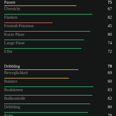
Passen
75
Übersicht
67
Flanken
82
Freistoß-Präzision
45
Kurze Pässe
80
Lange Pässe
74
Effet
72
Dribbling
79
Beweglichkeit
69
Balance
60
Reaktionen
83
Ballkontrolle
82
Dribbling
80
Ruhe
78