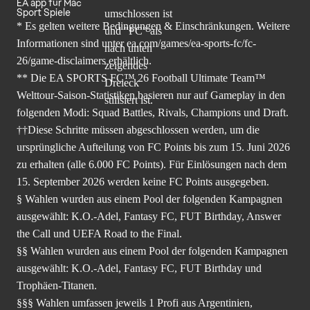
EA app für Mac
Sport Spiele
* Es gelten weitere Bedingungen & Einschränkungen. Weitere
Informationen sind unter
ea.com/games/ea-sports-fc/fc-
26/game-disclaimers
erhältlich.
** Die EA SPORTS FC™ 26 Football Ultimate Team™
Welttour-Saison-Statistiken basieren nur auf Gameplay in den
folgenden Modi: Squad Battles, Rivals, Champions und Draft.
††Diese Schritte müssen abgeschlossen werden, um die
ursprüngliche Aufteilung von FC Points bis zum 15. Juni 2026
zu erhalten (alle 6.000 FC Points). Für Einlösungen nach dem
15. September 2026 werden keine FC Points ausgegeben.
§ Wahlen wurden aus einem Pool der folgenden Kampagnen
ausgewählt: K.O.-Adel, Fantasy FC, FUT Birthday, Answer
the Call und UEFA Road to the Final.
§§ Wahlen wurden aus einem Pool der folgenden Kampagnen
ausgewählt: K.O.-Adel, Fantasy FC, FUT Birthday und
Trophäen-Titanen.
§§§ Wahlen umfassen jeweils 1 Profi aus Argentinien,