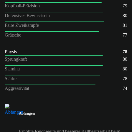
Kopfball-Präzision
79
Defensives Bewusstsein
80
Faire Zweikämpfe
81
Grätsche
77
Physis
78
Sprungkraft
80
Stamina
80
Stärke
78
Aggressivität
74
Abfangen
Erhöhte Reichweite und besserer Ballbesitzerhalt beim