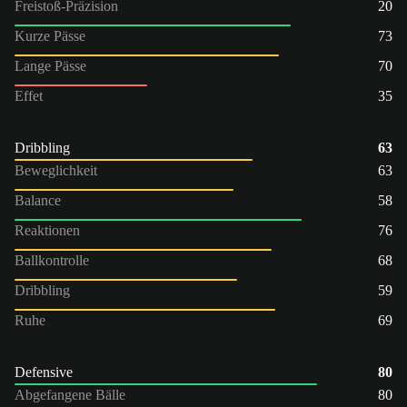
Freistoß-Präzision
20
Kurze Pässe
73
Lange Pässe
70
Effet
35
Dribbling
63
Beweglichkeit
63
Balance
58
Reaktionen
76
Ballkontrolle
68
Dribbling
59
Ruhe
69
Defensive
80
Abgefangene Bälle
80