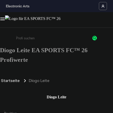
Diogo Leite EA SPORTS FC™ 26
Gib mindestens 3 Zeichen oder Ziffern ein
Profiwerte
Startseite
Diogo Leite
Diogo Leite