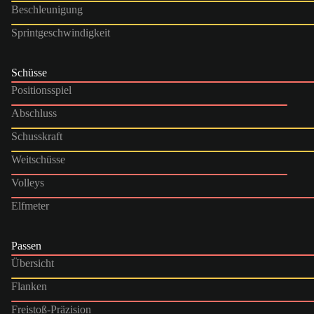
Beschleunigung
Sprintgeschwindigkeit
Schüsse
Positionsspiel
Abschluss
Schusskraft
Weitschüsse
Volleys
Elfmeter
Passen
Übersicht
Flanken
Freistoß-Präzision