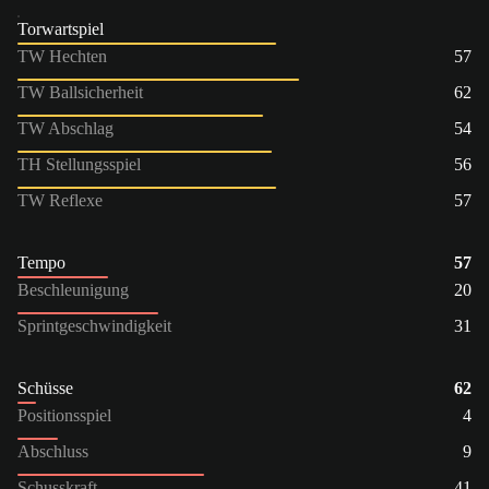
Torwartspiel
TW Hechten
57
TW Ballsicherheit
62
TW Abschlag
54
TH Stellungsspiel
56
TW Reflexe
57
Tempo
57
Beschleunigung
20
Sprintgeschwindigkeit
31
Schüsse
62
Positionsspiel
4
Abschluss
9
Schusskraft
41