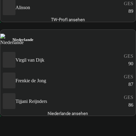
GES
Alisson
89
TW-Profi ansehen
Niederlande
GES
Virgil van Dijk
90
GES
Frenkie de Jong
87
GES
Tijjani Reijnders
86
Niederlande ansehen