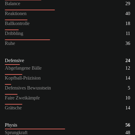
Balance
29
Reaktionen
40
Ballkontrolle
18
Dribbling
11
Ruhe
36
Defensive
24
Abgefangene Bälle
12
Kopfball-Präzision
14
Defensives Bewusstsein
5
Faire Zweikämpfe
10
Grätsche
14
Physis
56
Sprungkraft
48