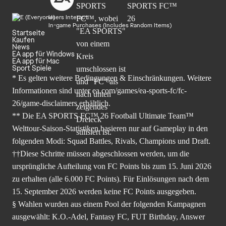
Users Interact
In-game Purchases (Includes Random Items)
Startseite
Kaufen
News
EA app für Windows
EA app für Mac
Sport Spiele
* Es gelten weitere Bedingungen & Einschränkungen. Weitere
Informationen sind unter
ea.com/games/ea-sports-fc/fc-
26/game-disclaimers
erhältlich.
** Die EA SPORTS FC™ 26 Football Ultimate Team™
Welttour-Saison-Statistiken basieren nur auf Gameplay in den
folgenden Modi: Squad Battles, Rivals, Champions und Draft.
††Diese Schritte müssen abgeschlossen werden, um die
ursprüngliche Aufteilung von FC Points bis zum 15. Juni 2026
zu erhalten (alle 6.000 FC Points). Für Einlösungen nach dem
15. September 2026 werden keine FC Points ausgegeben.
§ Wahlen wurden aus einem Pool der folgenden Kampagnen
ausgewählt: K.O.-Adel, Fantasy FC, FUT Birthday, Answer