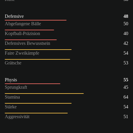
Defensive
48
Abgefangene Bälle
50
Kopfball-Präzision
40
Defensives Bewusstsein
42
Faire Zweikämpfe
54
Grätsche
53
Physis
55
Sprungkraft
45
Stamina
64
Stärke
54
Aggressivität
51