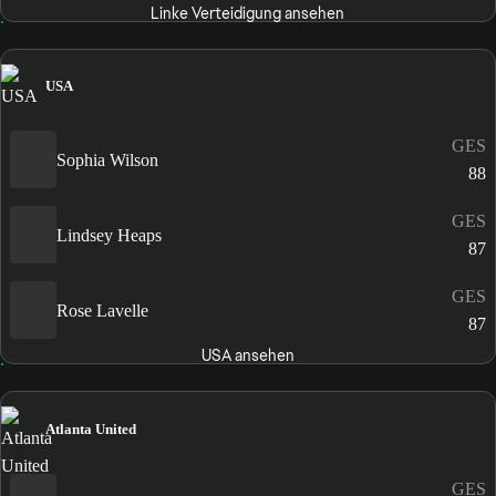
Linke Verteidigung ansehen
USA
GES
Sophia Wilson
88
GES
Lindsey Heaps
87
GES
Rose Lavelle
87
USA ansehen
Atlanta United
GES