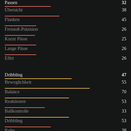
Passen
32
Übersicht
38
Flanken
45
Freistoß-Präzision
26
Kurze Pässe
25
Lange Pässe
26
Effet
26
Dribbling
47
Beweglichkeit
55
Balance
70
Reaktionen
53
Ballkontrolle
33
Dribbling
53
Ruhe
38