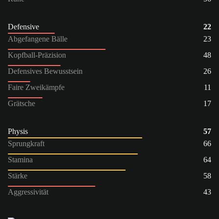
Defensive
22
Abgefangene Bälle
23
Kopfball-Präzision
48
Defensives Bewusstsein
26
Faire Zweikämpfe
11
Grätsche
17
Physis
57
Sprungkraft
66
Stamina
64
Stärke
58
Aggressivität
43