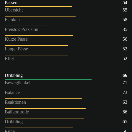
Passen
54
Übersicht
55
Flanken
58
Freistoß-Präzision
35
Kurze Pässe
56
Lange Pässe
52
Effet
52
Dribbling
66
Beweglichkeit
71
Balance
73
Reaktionen
63
Ballkontrolle
66
Dribbling
65
Ruhe
56