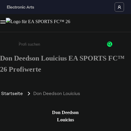
Don Deedson Louicius EA SPORTS FC™
Gib mindestens 3 Zeichen oder Ziffern ein
26 Profiwerte
Startseite
Don Deedson Louicius
Don Deedson
Louicius