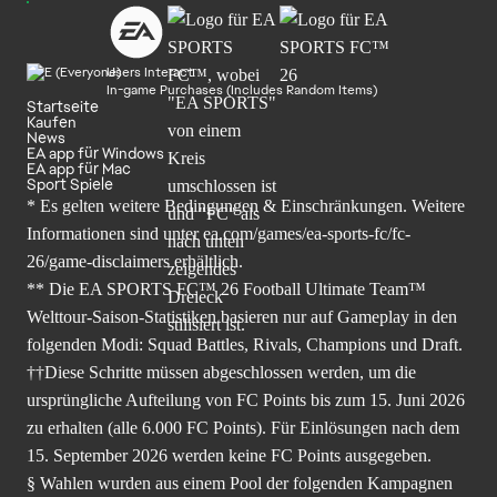
Users Interact
In-game Purchases (Includes Random Items)
Startseite
Kaufen
News
EA app für Windows
EA app für Mac
Sport Spiele
* Es gelten weitere Bedingungen & Einschränkungen. Weitere
Informationen sind unter
ea.com/games/ea-sports-fc/fc-
26/game-disclaimers
erhältlich.
** Die EA SPORTS FC™ 26 Football Ultimate Team™
Welttour-Saison-Statistiken basieren nur auf Gameplay in den
folgenden Modi: Squad Battles, Rivals, Champions und Draft.
††Diese Schritte müssen abgeschlossen werden, um die
ursprüngliche Aufteilung von FC Points bis zum 15. Juni 2026
zu erhalten (alle 6.000 FC Points). Für Einlösungen nach dem
15. September 2026 werden keine FC Points ausgegeben.
§ Wahlen wurden aus einem Pool der folgenden Kampagnen