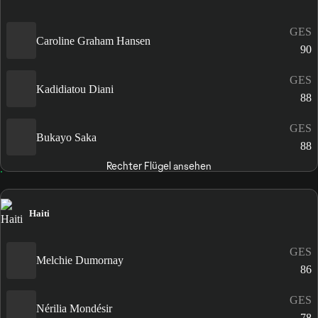
GES
Caroline Graham Hansen
90
GES
Kadidiatou Diani
88
GES
Bukayo Saka
88
Rechter Flügel ansehen
Haiti
GES
Melchie Dumornay
86
GES
Nérilia Mondésir
78