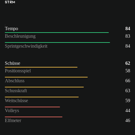
ST
RM
Tempo
84
Beschleunigung
83
Sprintgeschwindigkeit
84
Schüsse
62
Positionsspiel
58
Abschluss
66
Schusskraft
63
Weitschüsse
59
Volleys
44
Elfmeter
46