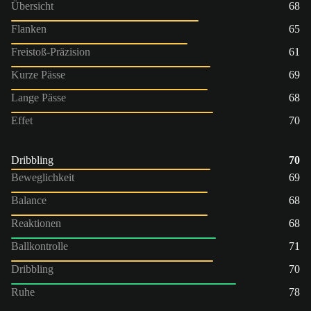
Übersicht
68
Flanken
65
Freistoß-Präzision
61
Kurze Pässe
69
Lange Pässe
68
Effet
70
Dribbling
70
Beweglichkeit
69
Balance
68
Reaktionen
68
Ballkontrolle
71
Dribbling
70
Ruhe
78