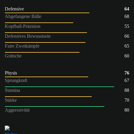
Defensive
64
Abgefangene Bälle
68
Kopfball-Präzision
55
Defensives Bewusstsein
66
Faire Zweikämpfe
65
Grätsche
60
Physis
76
Sprungkraft
67
Stamina
88
Stärke
70
Aggressivität
80