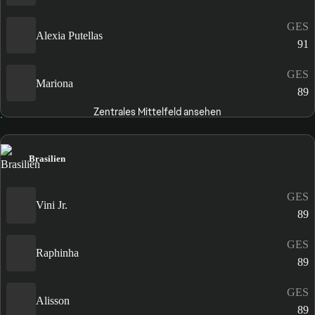
GES
Alexia Putellas
91
GES
Mariona
89
Zentrales Mittelfeld ansehen
Brasilien
GES
Vini Jr.
89
GES
Raphinha
89
GES
Alisson
89