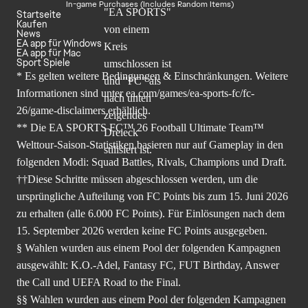
In-game Purchases (Includes Random Items)
Startseite
Kaufen
News
EA app für Windows
EA app für Mac
Sport Spiele
* Es gelten weitere Bedingungen & Einschränkungen. Weitere
Informationen sind unter
ea.com/games/ea-sports-fc/fc-
26/game-disclaimers
erhältlich.
** Die EA SPORTS FC™ 26 Football Ultimate Team™
Welttour-Saison-Statistiken basieren nur auf Gameplay in den
folgenden Modi: Squad Battles, Rivals, Champions und Draft.
††Diese Schritte müssen abgeschlossen werden, um die
ursprüngliche Aufteilung von FC Points bis zum 15. Juni 2026
zu erhalten (alle 6.000 FC Points). Für Einlösungen nach dem
15. September 2026 werden keine FC Points ausgegeben.
§ Wahlen wurden aus einem Pool der folgenden Kampagnen
ausgewählt: K.O.-Adel, Fantasy FC, FUT Birthday, Answer
the Call und UEFA Road to the Final.
§§ Wahlen wurden aus einem Pool der folgenden Kampagnen