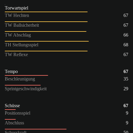
Torwartspiel
TW Hechten
67
TW Ballsicherheit
67
TW Abschlag
66
TH Stellungsspiel
68
TW Reflexe
67
Tempo
67
Beschleunigung
35
Sprintgeschwindigkeit
29
Schüsse
67
Positionsspiel
9
Abschluss
9
Schusskraft
50