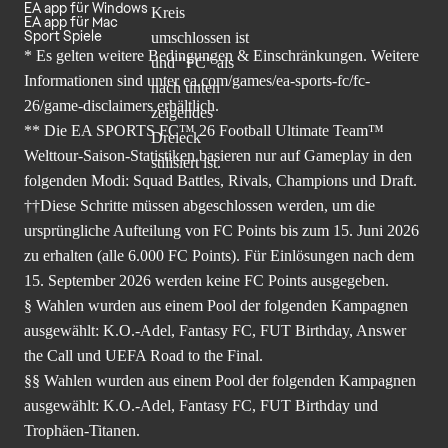
EA app für Windows
EA app für Mac
Sport Spiele
* Es gelten weitere Bedingungen & Einschränkungen. Weitere
Informationen sind unter
ea.com/games/ea-sports-fc/fc-
26/game-disclaimers
erhältlich.
** Die EA SPORTS FC™ 26 Football Ultimate Team™
Welttour-Saison-Statistiken basieren nur auf Gameplay in den
folgenden Modi: Squad Battles, Rivals, Champions und Draft.
††Diese Schritte müssen abgeschlossen werden, um die
ursprüngliche Aufteilung von FC Points bis zum 15. Juni 2026
zu erhalten (alle 6.000 FC Points). Für Einlösungen nach dem
15. September 2026 werden keine FC Points ausgegeben.
§ Wahlen wurden aus einem Pool der folgenden Kampagnen
ausgewählt: K.O.-Adel, Fantasy FC, FUT Birthday, Answer
the Call und UEFA Road to the Final.
§§ Wahlen wurden aus einem Pool der folgenden Kampagnen
ausgewählt: K.O.-Adel, Fantasy FC, FUT Birthday und
Trophäen-Titanen.