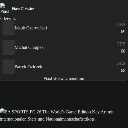
Piast Gleiwitz
GES
Jakub Czerwiński
69
GES
Michał Chrapek
68
GES
Patryk Dziczek
68
Piast Gleiwitz ansehen