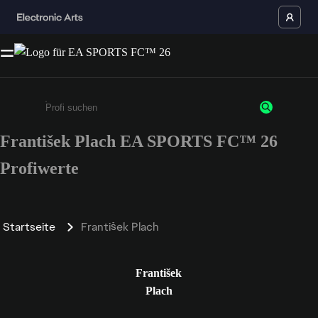
František Plach EA SPORTS FC™ 26
Gib mindestens 3 Zeichen oder Ziffern ein
Profiwerte
Startseite
František Plach
František
Plach