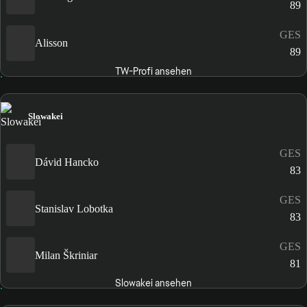
89
GES
Alisson
89
TW-Profi ansehen
Slowakei
GES
Dávid Hancko
83
GES
Stanislav Lobotka
83
GES
Milan Škriniar
81
Slowakei ansehen