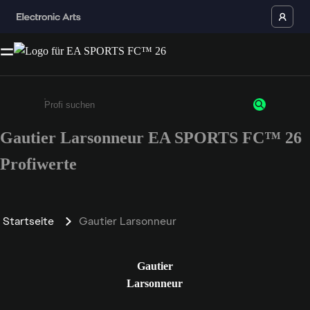
Gautier Larsonneur EA SPORTS FC™ 26
Gib mindestens 3 Zeichen oder Ziffern ein
Profiwerte
Startseite
Gautier Larsonneur
Gautier
Larsonneur