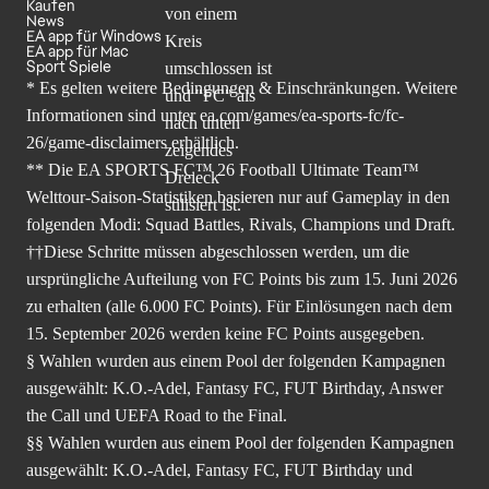
Kaufen
News
EA app für Windows
EA app für Mac
Sport Spiele
* Es gelten weitere Bedingungen & Einschränkungen. Weitere
Informationen sind unter
ea.com/games/ea-sports-fc/fc-
26/game-disclaimers
erhältlich.
** Die EA SPORTS FC™ 26 Football Ultimate Team™
Welttour-Saison-Statistiken basieren nur auf Gameplay in den
folgenden Modi: Squad Battles, Rivals, Champions und Draft.
††Diese Schritte müssen abgeschlossen werden, um die
ursprüngliche Aufteilung von FC Points bis zum 15. Juni 2026
zu erhalten (alle 6.000 FC Points). Für Einlösungen nach dem
15. September 2026 werden keine FC Points ausgegeben.
§ Wahlen wurden aus einem Pool der folgenden Kampagnen
ausgewählt: K.O.-Adel, Fantasy FC, FUT Birthday, Answer
the Call und UEFA Road to the Final.
§§ Wahlen wurden aus einem Pool der folgenden Kampagnen
ausgewählt: K.O.-Adel, Fantasy FC, FUT Birthday und