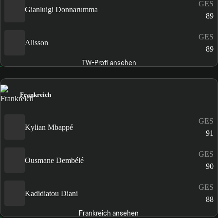
GES
Gianluigi Donnarumma
89
GES
Alisson
89
TW-Profi ansehen
Frankreich
GES
Kylian Mbappé
91
GES
Ousmane Dembélé
90
GES
Kadidiatou Diani
88
Frankreich ansehen