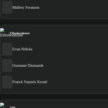
Mallory Swanson
Elfenbeinküste
Evan Ndicka
Ousmane Diomande
Franck Yannick Kessié
OM