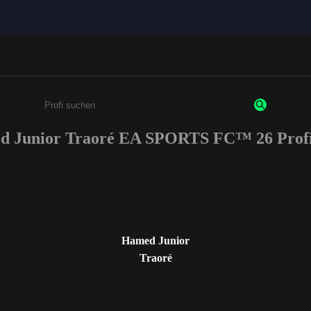
 Junior Traoré EA SPORTS FC™ 26 Prof
Gib mindestens 3 Zeichen oder Ziffern ein
Hamed Junior
Traoré