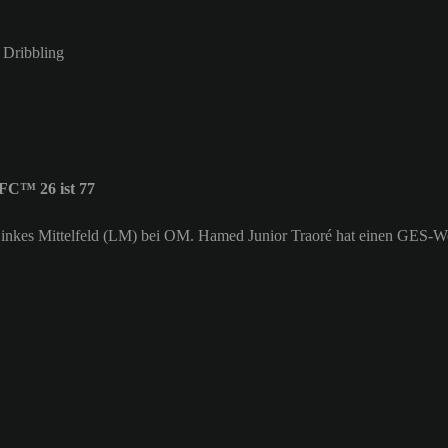
m Dribbling
FC™ 26 ist 77
s Linkes Mittelfeld (LM) bei OM. Hamed Junior Traoré hat einen GES-W