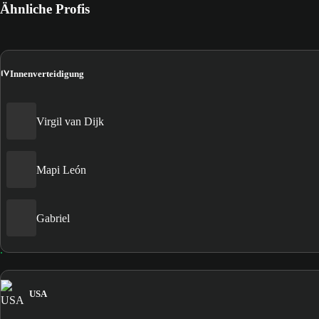
Ähnliche Profis
IV
Innenverteidigung
Virgil van Dijk
Mapi León
Gabriel
USA