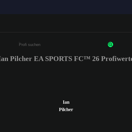
Ian Pilcher EA SPORTS FC™ 26 Profiwert
Gib mindestens 3 Zeichen oder Ziffern ein
Ian
Pilcher