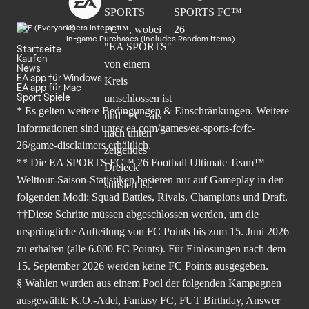
Users Interact
In-game Purchases (Includes Random Items)
Startseite
Kaufen
News
EA app für Windows
EA app für Mac
Sport Spiele
* Es gelten weitere Bedingungen & Einschränkungen. Weitere
Informationen sind unter
ea.com/games/ea-sports-fc/fc-
26/game-disclaimers
erhältlich.
** Die EA SPORTS FC™ 26 Football Ultimate Team™
Welttour-Saison-Statistiken basieren nur auf Gameplay in den
folgenden Modi: Squad Battles, Rivals, Champions und Draft.
††Diese Schritte müssen abgeschlossen werden, um die
ursprüngliche Aufteilung von FC Points bis zum 15. Juni 2026
zu erhalten (alle 6.000 FC Points). Für Einlösungen nach dem
15. September 2026 werden keine FC Points ausgegeben.
§ Wahlen wurden aus einem Pool der folgenden Kampagnen
ausgewählt: K.O.-Adel, Fantasy FC, FUT Birthday, Answer