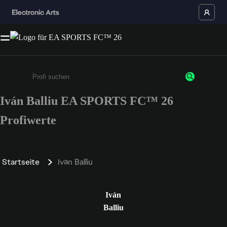
Iván Balliu EA SPORTS FC™ 26
Gib mindestens 3 Zeichen oder Ziffern ein
Profiwerte
Startseite
Iván Balliu
Iván
Balliu