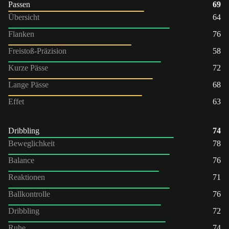
Passen
69
Übersicht
64
Flanken
76
Freistoß-Präzision
58
Kurze Pässe
72
Lange Pässe
68
Effet
63
Dribbling
74
Beweglichkeit
78
Balance
76
Reaktionen
71
Ballkontrolle
76
Dribbling
72
Ruhe
74