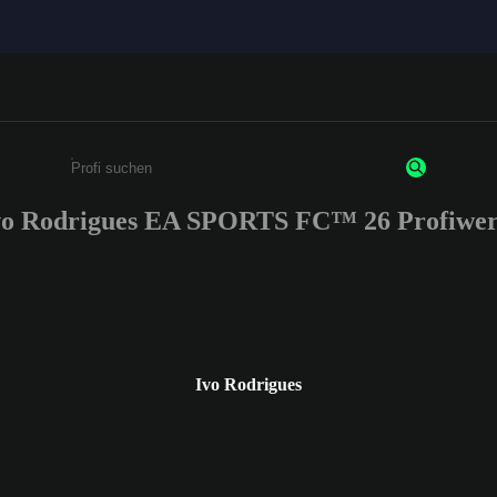
vo Rodrigues EA SPORTS FC™ 26 Profiwer
Gib mindestens 3 Zeichen oder Ziffern ein
Ivo Rodrigues