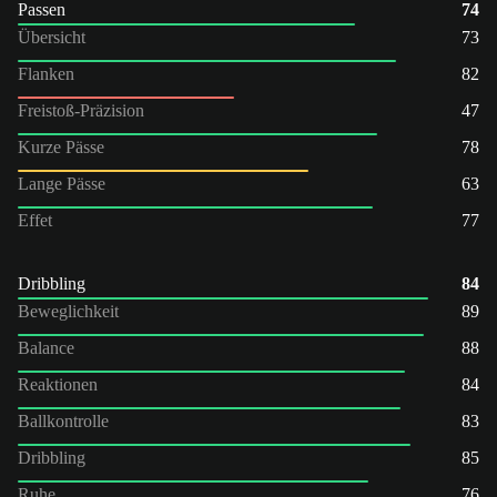
Passen
74
Übersicht
73
Flanken
82
Freistoß-Präzision
47
Kurze Pässe
78
Lange Pässe
63
Effet
77
Dribbling
84
Beweglichkeit
89
Balance
88
Reaktionen
84
Ballkontrolle
83
Dribbling
85
Ruhe
76