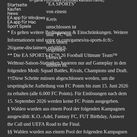
In-game Purchases (Includes Random Items)
Startseite
Kaufen
News
EA app für Windows
EA app für Mac
Sport Spiele
* Es gelten weitere Bedingungen & Einschränkungen. Weitere
Informationen sind unter
ea.com/games/ea-sports-fc/fc-
26/game-disclaimers
erhältlich.
** Die EA SPORTS FC™ 26 Football Ultimate Team™
Welttour-Saison-Statistiken basieren nur auf Gameplay in den
folgenden Modi: Squad Battles, Rivals, Champions und Draft.
††Diese Schritte müssen abgeschlossen werden, um die
ursprüngliche Aufteilung von FC Points bis zum 15. Juni 2026
zu erhalten (alle 6.000 FC Points). Für Einlösungen nach dem
15. September 2026 werden keine FC Points ausgegeben.
§ Wahlen wurden aus einem Pool der folgenden Kampagnen
ausgewählt: K.O.-Adel, Fantasy FC, FUT Birthday, Answer
the Call und UEFA Road to the Final.
§§ Wahlen wurden aus einem Pool der folgenden Kampagnen