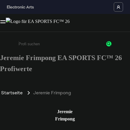
Jeremie Frimpong EA SPORTS FC™ 26
Gib mindestens 3 Zeichen oder Ziffern ein
Profiwerte
Startseite
Jeremie Frimpong
Jeremie
Frimpong