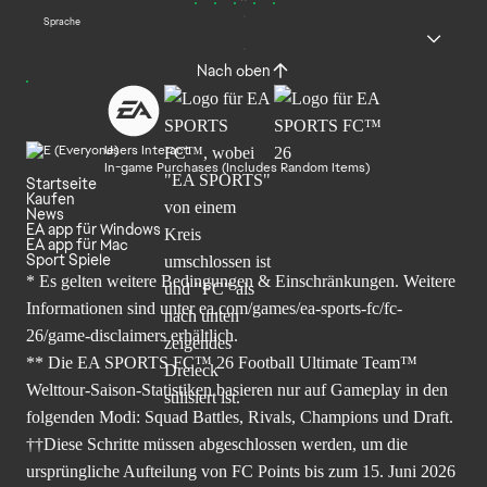
Sprache
Nach oben
Users Interact
In-game Purchases (Includes Random Items)
Startseite
Kaufen
News
EA app für Windows
EA app für Mac
Sport Spiele
* Es gelten weitere Bedingungen & Einschränkungen. Weitere
Informationen sind unter
ea.com/games/ea-sports-fc/fc-
26/game-disclaimers
erhältlich.
** Die EA SPORTS FC™ 26 Football Ultimate Team™
Welttour-Saison-Statistiken basieren nur auf Gameplay in den
folgenden Modi: Squad Battles, Rivals, Champions und Draft.
††Diese Schritte müssen abgeschlossen werden, um die
ursprüngliche Aufteilung von FC Points bis zum 15. Juni 2026