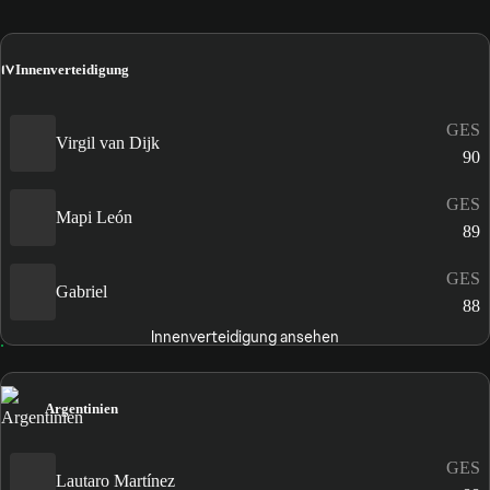
IV
Innenverteidigung
GES
Virgil van Dijk
90
GES
Mapi León
89
GES
Gabriel
88
Innenverteidigung ansehen
Argentinien
GES
Lautaro Martínez