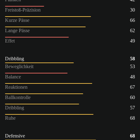
Freistoß-Präzision
30
Kurze Pässe
66
Lange Pässe
62
Effet
49
Dribbling
58
Beweglichkeit
53
Balance
48
Reaktionen
67
Ballkontrolle
60
Dribbling
57
Ruhe
68
Defensive
68