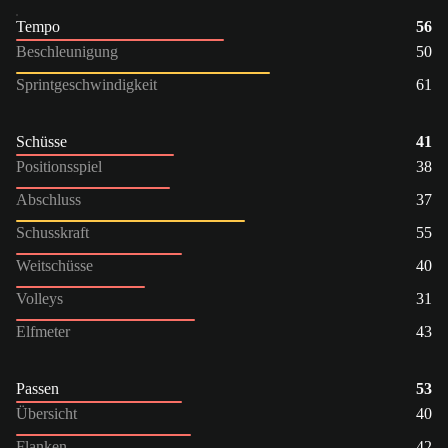
Tempo
56
Beschleunigung
50
Sprintgeschwindigkeit
61
Schüsse
41
Positionsspiel
38
Abschluss
37
Schusskraft
55
Weitschüsse
40
Volleys
31
Elfmeter
43
Passen
53
Übersicht
40
Flanken
42