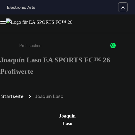
Joaquín Laso EA SPORTS FC™ 26
Gib mindestens 3 Zeichen oder Ziffern ein
Profiwerte
Startseite
Joaquín Laso
Joaquín
Laso