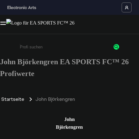
John Björkengren EA SPORTS FC™ 26
Gib mindestens 3 Zeichen oder Ziffern ein
Profiwerte
Startseite
John Björkengren
John
Björkengren