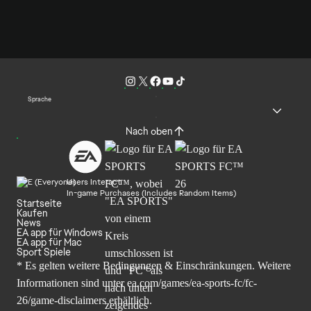
Sprache
Nach oben
Users Interact
In-game Purchases (Includes Random Items)
Startseite
Kaufen
News
EA app für Windows
EA app für Mac
Sport Spiele
* Es gelten weitere Bedingungen & Einschränkungen. Weitere
Informationen sind unter
ea.com/games/ea-sports-fc/fc-
26/game-disclaimers
erhältlich.