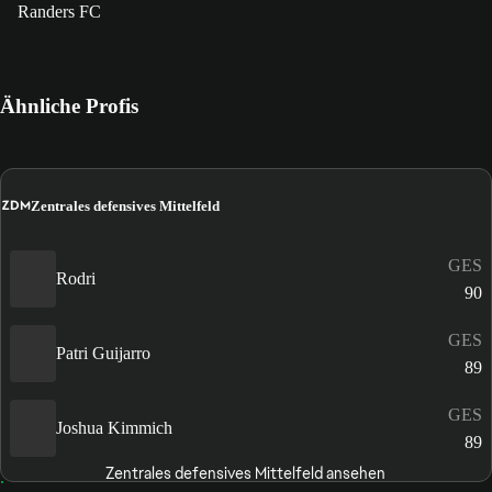
Randers FC
Ähnliche Profis
ZDM
Zentrales defensives Mittelfeld
GES
Rodri
90
GES
Patri Guijarro
89
GES
Joshua Kimmich
89
Zentrales defensives Mittelfeld ansehen