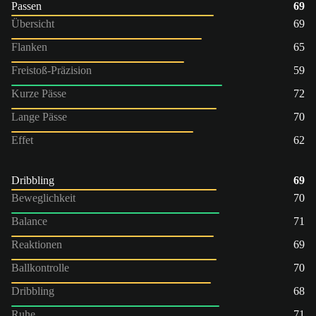
Passen
69
Übersicht
69
Flanken
65
Freistoß-Präzision
59
Kurze Pässe
72
Lange Pässe
70
Effet
62
Dribbling
69
Beweglichkeit
70
Balance
71
Reaktionen
69
Ballkontrolle
70
Dribbling
68
Ruhe
71