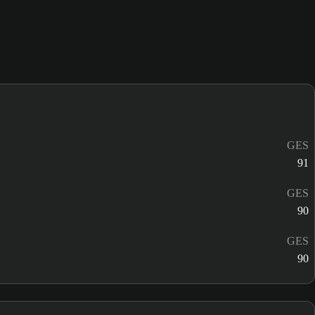
GES
91
GES
90
GES
90