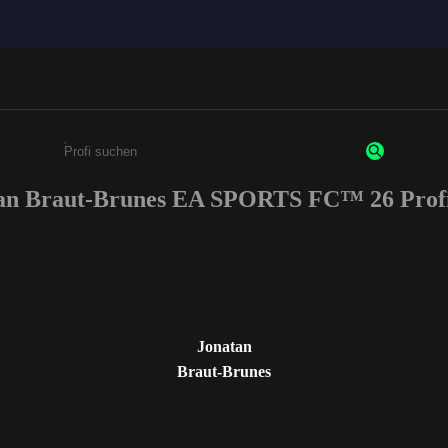
an Braut-Brunes EA SPORTS FC™ 26 Prof
Gib mindestens 3 Zeichen oder Ziffern ein
Jonatan
Braut-Brunes