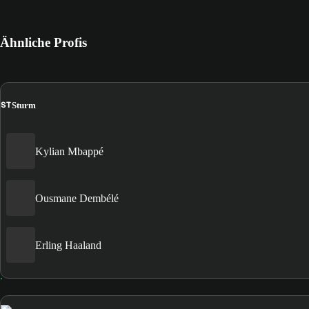
Ähnliche Profis
ST
Sturm
Kylian Mbappé
Ousmane Dembélé
Erling Haaland