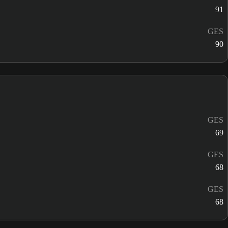
91
GES
90
GES
69
GES
68
GES
68