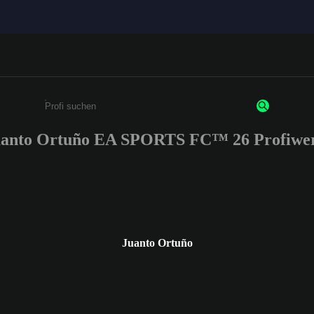
anto Ortuño EA SPORTS FC™ 26 Profiwe
Gib mindestens 3 Zeichen oder Ziffern ein
Juanto Ortuño