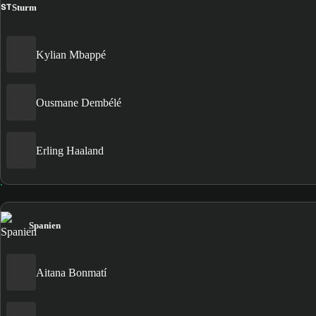
ST
Sturm
Kylian Mbappé
Ousmane Dembélé
Erling Haaland
Spanien
Aitana Bonmatí