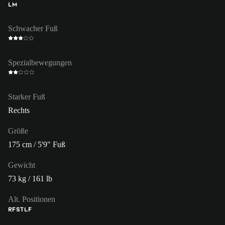
LM
Schwacher Fuß
Spezialbewegungen
Starker Fuß
Rechts
Größe
175 cm / 5'9" Fuß
Gewicht
73 kg / 161 lb
Alt. Positionen
RF
ST
LF