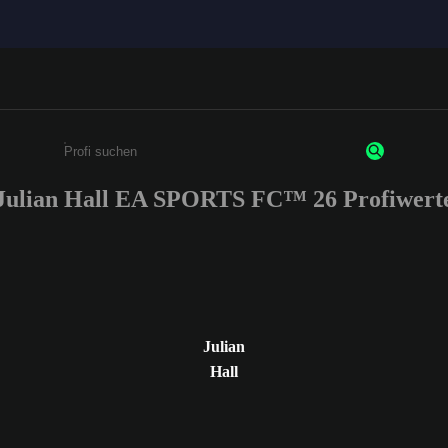
Julian Hall EA SPORTS FC™ 26 Profiwert
Gib mindestens 3 Zeichen oder Ziffern ein
Julian
Hall