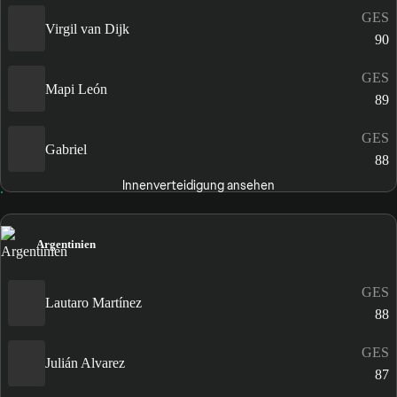
GES
Virgil van Dijk
90
GES
Mapi León
89
GES
Gabriel
88
Innenverteidigung ansehen
Argentinien
GES
Lautaro Martínez
88
GES
Julián Alvarez
87