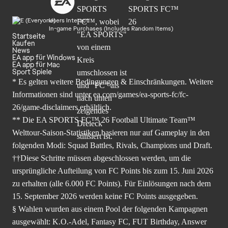
Users Interact
In-game Purchases (Includes Random Items)
Startseite
Kaufen
News
EA app für Windows
EA app für Mac
Sport Spiele
* Es gelten weitere Bedingungen & Einschränkungen. Weitere
Informationen sind unter
ea.com/games/ea-sports-fc/fc-
26/game-disclaimers
erhältlich.
** Die EA SPORTS FC™ 26 Football Ultimate Team™
Welttour-Saison-Statistiken basieren nur auf Gameplay in den
folgenden Modi: Squad Battles, Rivals, Champions und Draft.
††Diese Schritte müssen abgeschlossen werden, um die
ursprüngliche Aufteilung von FC Points bis zum 15. Juni 2026
zu erhalten (alle 6.000 FC Points). Für Einlösungen nach dem
15. September 2026 werden keine FC Points ausgegeben.
§ Wahlen wurden aus einem Pool der folgenden Kampagnen
ausgewählt: K.O.-Adel, Fantasy FC, FUT Birthday, Answer