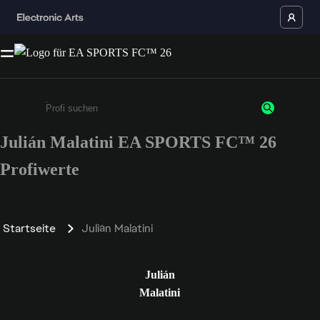
Julián Malatini EA SPORTS FC™ 26
Gib mindestens 3 Zeichen oder Ziffern ein
Profiwerte
Startseite
Julián Malatini
Julián
Malatini