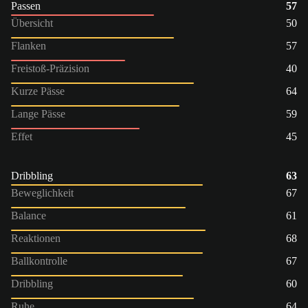
Passen
57
Übersicht
50
Flanken
57
Freistoß-Präzision
40
Kurze Pässe
64
Lange Pässe
59
Effet
45
Dribbling
63
Beweglichkeit
67
Balance
61
Reaktionen
68
Ballkontrolle
67
Dribbling
60
Ruhe
64