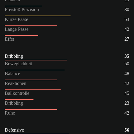
Freistoß-Präzision
30
Kurze Pässe
53
Lange Pässe
42
Effet
27
Dribbling
35
Beweglichkeit
50
Balance
48
Reaktionen
42
Ballkontrolle
45
Dribbling
23
Ruhe
42
Defensive
56