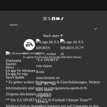
Sprache
Nach oben
Users Interact
In-game Purchases (Includes Random Items)
Startseite
Kaufen
News
EA app für Windows
EA app für Mac
Sport Spiele
* Es gelten weitere Bedingungen & Einschränkungen. Weitere
Informationen sind unter
ea.com/games/ea-sports-fc/fc-
26/game-disclaimers
erhältlich.
** Die EA SPORTS FC™ 26 Football Ultimate Team™
Welttour-Saison-Statistiken basieren nur auf Gameplay in den