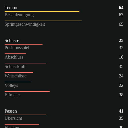
Tempo
64
Beschleunigung
63
Sprintgeschwindigkeit
65
Schüsse
25
Positionsspiel
32
Abschluss
18
Schusskraft
35
Weitschüsse
24
Volleys
22
Elfmeter
38
Passen
41
Übersicht
35
Flanken
29