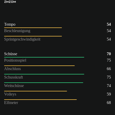
ZM
ZOM
Tempo
54
Beschleunigung
54
Sprintgeschwindigkeit
54
Schüsse
70
Positionsspiel
75
Abschluss
66
Schusskraft
75
Weitschüsse
74
Volleys
59
Elfmeter
68