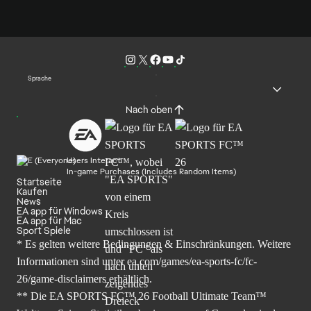
Sprache
Nach oben
Users Interact
In-game Purchases (Includes Random Items)
Startseite
Kaufen
News
EA app für Windows
EA app für Mac
Sport Spiele
* Es gelten weitere Bedingungen & Einschränkungen. Weitere
Informationen sind unter
ea.com/games/ea-sports-fc/fc-
26/game-disclaimers
erhältlich.
** Die EA SPORTS FC™ 26 Football Ultimate Team™