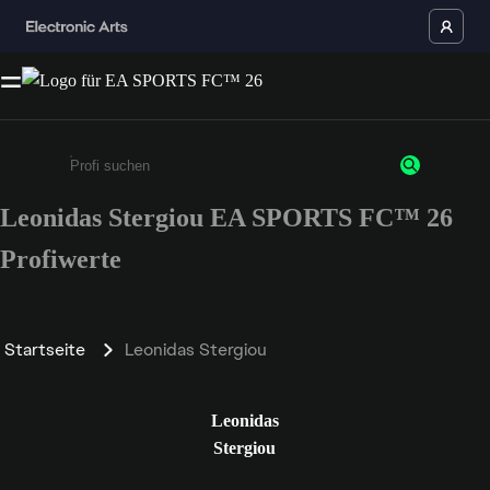
Leonidas Stergiou EA SPORTS FC™ 26
Gib mindestens 3 Zeichen oder Ziffern ein
Profiwerte
Startseite
Leonidas Stergiou
Leonidas
Stergiou