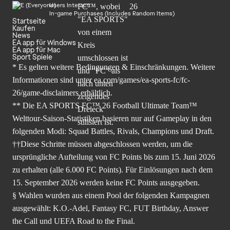
Users Interact
In-game Purchases (Includes Random Items)
Startseite
Kaufen
News
EA app für Windows
EA app für Mac
Sport Spiele
* Es gelten weitere Bedingungen & Einschränkungen. Weitere
Informationen sind unter
ea.com/games/ea-sports-fc/fc-
26/game-disclaimers
erhältlich.
** Die EA SPORTS FC™ 26 Football Ultimate Team™
Welttour-Saison-Statistiken basieren nur auf Gameplay in den
folgenden Modi: Squad Battles, Rivals, Champions und Draft.
††Diese Schritte müssen abgeschlossen werden, um die
ursprüngliche Aufteilung von FC Points bis zum 15. Juni 2026
zu erhalten (alle 6.000 FC Points). Für Einlösungen nach dem
15. September 2026 werden keine FC Points ausgegeben.
§ Wahlen wurden aus einem Pool der folgenden Kampagnen
ausgewählt: K.O.-Adel, Fantasy FC, FUT Birthday, Answer
the Call und UEFA Road to the Final.