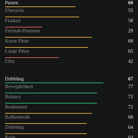
Passen
60
Übersicht
55
Flanken
58
Freistoß-Präzision
29
Kurze Pässe
68
Lange Pässe
65
Effet
42
Dribbling
67
Beweglichkeit
77
Balance
72
Reaktionen
72
Ballkontrolle
68
Dribbling
64
Ruhe
64