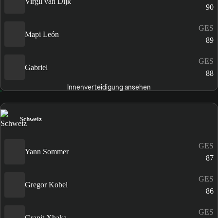
Virgil van Dijk
90
GES
Mapi León
89
GES
Gabriel
88
Innenverteidigung ansehen
Schweiz
GES
Yann Sommer
87
GES
Gregor Kobel
86
GES
Granit Xhaka