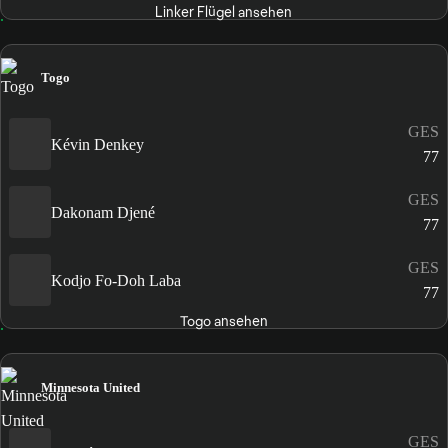
Linker Flügel ansehen
Togo
GES
Kévin Denkey
77
GES
Dakonam Djené
77
GES
Kodjo Fo-Doh Laba
77
Togo ansehen
Minnesota United
GES