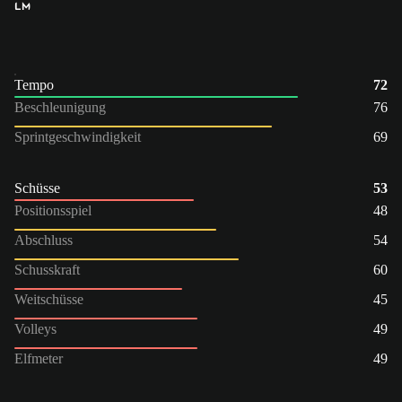
LM
Tempo
72
Beschleunigung
76
Sprintgeschwindigkeit
69
Schüsse
53
Positionsspiel
48
Abschluss
54
Schusskraft
60
Weitschüsse
45
Volleys
49
Elfmeter
49