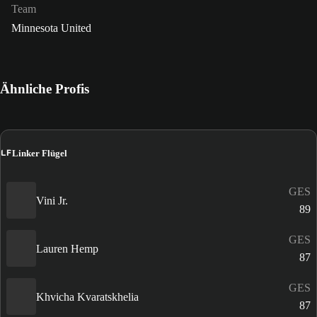
Team
Minnesota United
Ähnliche Profis
LF
Linker Flügel
GES
Vini Jr.
89
GES
Lauren Hemp
87
GES
Khvicha Kvaratskhelia
87