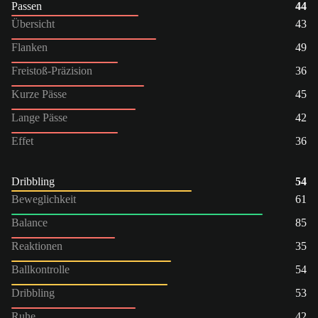
Passen
44
Übersicht
43
Flanken
49
Freistoß-Präzision
36
Kurze Pässe
45
Lange Pässe
42
Effet
36
Dribbling
54
Beweglichkeit
61
Balance
85
Reaktionen
35
Ballkontrolle
54
Dribbling
53
Ruhe
42