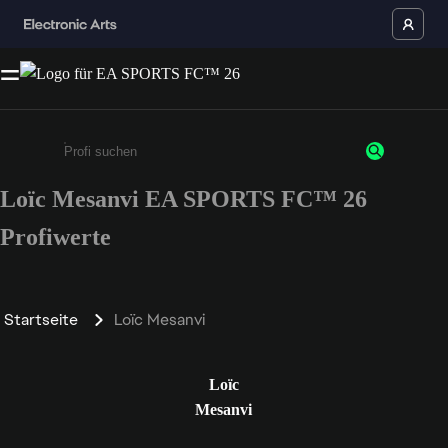
Loïc Mesanvi EA SPORTS FC™ 26
Gib mindestens 3 Zeichen oder Ziffern ein
Profiwerte
Startseite
Loïc Mesanvi
Loïc
Mesanvi