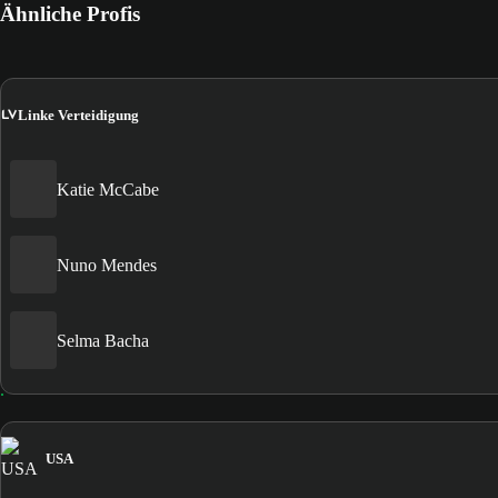
Ähnliche Profis
LV
Linke Verteidigung
Katie McCabe
Nuno Mendes
Selma Bacha
USA