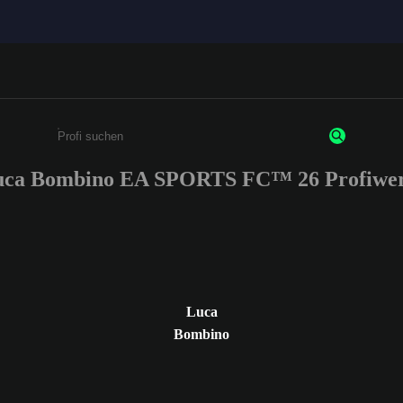
uca Bombino EA SPORTS FC™ 26 Profiwer
Gib mindestens 3 Zeichen oder Ziffern ein
Luca
Bombino