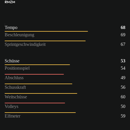
RM
ZM
Tempo
68
Beschleunigung
69
Sprintgeschwindigkeit
67
Schüsse
53
Positionsspiel
54
Abschluss
49
Schusskraft
56
Weitschüsse
60
Volleys
50
Elfmeter
59