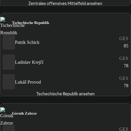
Zentrales offensives Mittelfeld ansehen
Tschechische Republik
GES
Patrik Schick
85
GES
Ladislav Krejčí
78
GES
Lukáš Provod
78
Tschechische Republik ansehen
Górnik Zabrze
GES