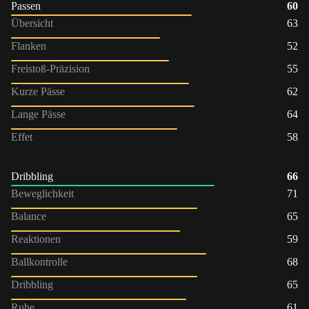
Passen
60
Übersicht
63
Flanken
52
Freistoß-Präzision
55
Kurze Pässe
62
Lange Pässe
64
Effet
58
Dribbling
66
Beweglichkeit
71
Balance
65
Reaktionen
59
Ballkontrolle
68
Dribbling
65
Ruhe
61