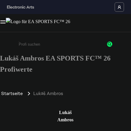
Lukáš Ambros EA SPORTS FC™ 26
Gib mindestens 3 Zeichen oder Ziffern ein
Profiwerte
Startseite
Lukáš Ambros
Lukáš
Ambros