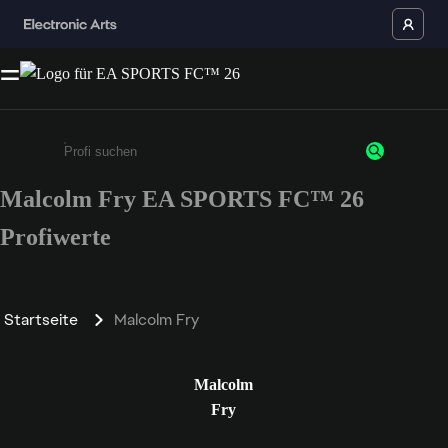
Malcolm Fry EA SPORTS FC™ 26
Gib mindestens 3 Zeichen oder Ziffern ein
Profiwerte
Startseite
Malcolm Fry
Malcolm
Fry