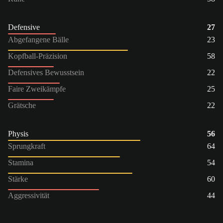
Defensive
27
Abgefangene Bälle
23
Kopfball-Präzision
58
Defensives Bewusstsein
22
Faire Zweikämpfe
25
Grätsche
22
Physis
56
Sprungkraft
64
Stamina
54
Stärke
60
Aggressivität
44