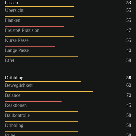
Passen
53
Übersicht
55
Flanken
55
Freistoß-Präzision
47
Kurze Pässe
55
Lange Pässe
40
Effet
58
Dribbling
58
Beweglichkeit
60
Balance
70
Reaktionen
45
Ballkontrolle
58
Dribbling
58
Ruhe
58