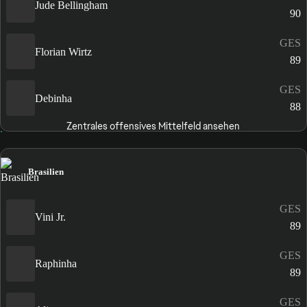
Jude Bellingham
90
GES
Florian Wirtz
89
GES
Debinha
88
Zentrales offensives Mittelfeld ansehen
Brasilien
GES
Vini Jr.
89
GES
Raphinha
89
GES