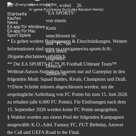
Users Interact
In-game Purchases (Includes Random Items)
Startseite
Kaufen
News
EA app für Windows
EA app für Mac
Sport Spiele
* Es gelten weitere Bedingungen & Einschränkungen. Weitere
Informationen sind unter
ea.com/games/ea-sports-fc/fc-
26/game-disclaimers
erhältlich.
** Die EA SPORTS FC™ 26 Football Ultimate Team™
Welttour-Saison-Statistiken basieren nur auf Gameplay in den
folgenden Modi: Squad Battles, Rivals, Champions und Draft.
††Diese Schritte müssen abgeschlossen werden, um die
ursprüngliche Aufteilung von FC Points bis zum 15. Juni 2026
zu erhalten (alle 6.000 FC Points). Für Einlösungen nach dem
15. September 2026 werden keine FC Points ausgegeben.
§ Wahlen wurden aus einem Pool der folgenden Kampagnen
ausgewählt: K.O.-Adel, Fantasy FC, FUT Birthday, Answer
the Call und UEFA Road to the Final.