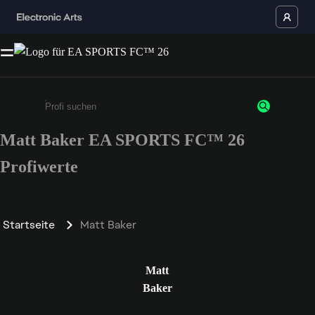
Matt Baker EA SPORTS FC™ 26
Gib mindestens 3 Zeichen oder Ziffern ein
Profiwerte
Startseite
Matt Baker
Matt
Baker