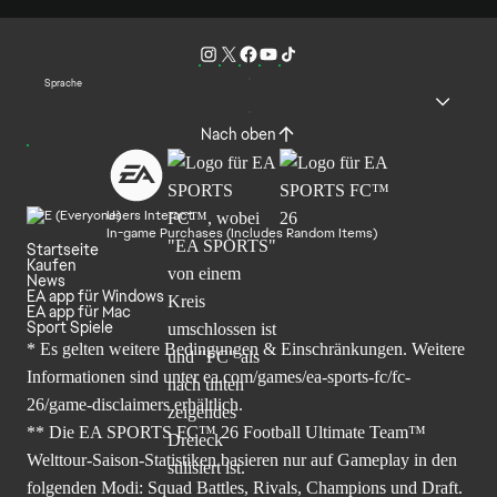
Sprache
Nach oben
Users Interact
In-game Purchases (Includes Random Items)
Startseite
Kaufen
News
EA app für Windows
EA app für Mac
Sport Spiele
* Es gelten weitere Bedingungen & Einschränkungen. Weitere
Informationen sind unter
ea.com/games/ea-sports-fc/fc-
26/game-disclaimers
erhältlich.
** Die EA SPORTS FC™ 26 Football Ultimate Team™
Welttour-Saison-Statistiken basieren nur auf Gameplay in den
folgenden Modi: Squad Battles, Rivals, Champions und Draft.