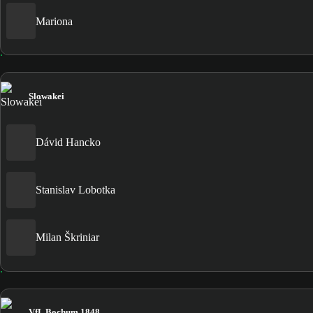
Mariona
Slowakei
Dávid Hancko
Stanislav Lobotka
Milan Škriniar
VfL Bochum 1848