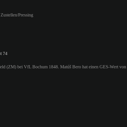
Zustellen/Pressing
t 74
ttelfeld (ZM) bei VfL Bochum 1848. Matúš Bero hat einen GES-Wert von