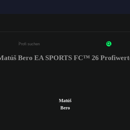
Matúš Bero EA SPORTS FC™ 26 Profiwert
Gib mindestens 3 Zeichen oder Ziffern ein
Matúš
Bero