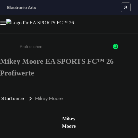
Mikey Moore EA SPORTS FC™ 26
Gib mindestens 3 Zeichen oder Ziffern ein
Profiwerte
Startseite
Mikey Moore
Mikey
Moore