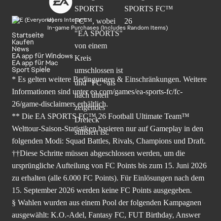
Users Interact
In-game Purchases (Includes Random Items)
Startseite
Kaufen
News
EA app für Windows
EA app für Mac
Sport Spiele
* Es gelten weitere Bedingungen & Einschränkungen. Weitere
Informationen sind unter
ea.com/games/ea-sports-fc/fc-
26/game-disclaimers
erhältlich.
** Die EA SPORTS FC™ 26 Football Ultimate Team™
Welttour-Saison-Statistiken basieren nur auf Gameplay in den
folgenden Modi: Squad Battles, Rivals, Champions und Draft.
††Diese Schritte müssen abgeschlossen werden, um die
ursprüngliche Aufteilung von FC Points bis zum 15. Juni 2026
zu erhalten (alle 6.000 FC Points). Für Einlösungen nach dem
15. September 2026 werden keine FC Points ausgegeben.
§ Wahlen wurden aus einem Pool der folgenden Kampagnen
ausgewählt: K.O.-Adel, Fantasy FC, FUT Birthday, Answer