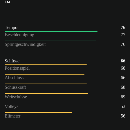
LM
Tempo
76
Beschleunigung
77
Sprintgeschwindigkeit
76
Schüsse
66
Positionsspiel
68
Abschluss
66
Schusskraft
68
Weitschüsse
69
Volleys
53
Elfmeter
56