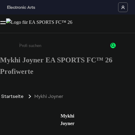
Mykhi Joyner EA SPORTS FC™ 26
Gib mindestens 3 Zeichen oder Ziffern ein
Profiwerte
Startseite
Mykhi Joyner
Mykhi
Joyner