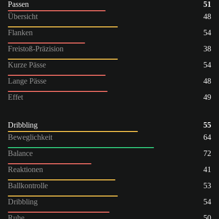
Passen
51
Übersicht
48
Flanken
54
Freistoß-Präzision
38
Kurze Pässe
54
Lange Pässe
48
Effet
49
Dribbling
55
Beweglichkeit
64
Balance
72
Reaktionen
41
Ballkontrolle
53
Dribbling
54
Ruhe
50