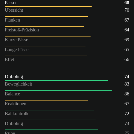
Passen
68
Übersicht
70
Flanken
67
Freistoß-Präzision
64
Kurze Pässe
69
Lange Pässe
65
Effet
66
Dribbling
74
Beweglichkeit
83
Balance
86
Reaktionen
67
Ballkontrolle
72
Dribbling
73
Ruhe
75