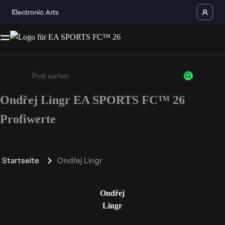
Ondřej Lingr EA SPORTS FC™ 26
Gib mindestens 3 Zeichen oder Ziffern ein
Profiwerte
Startseite
Ondřej Lingr
Ondřej
Lingr