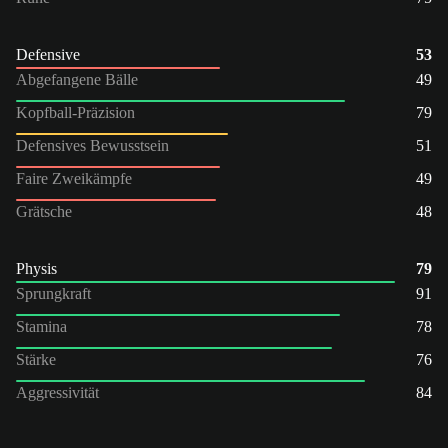
Defensive
53
Abgefangene Bälle
49
Kopfball-Präzision
79
Defensives Bewusstsein
51
Faire Zweikämpfe
49
Grätsche
48
Physis
79
Sprungkraft
91
Stamina
78
Stärke
76
Aggressivität
84