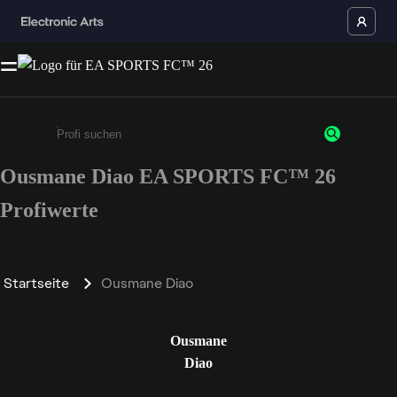
Ousmane Diao EA SPORTS FC™ 26
Gib mindestens 3 Zeichen oder Ziffern ein
Profiwerte
Startseite
Ousmane Diao
Ousmane
Diao