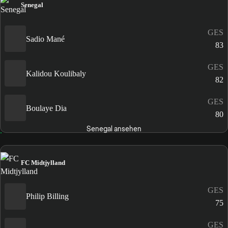
Senegal
GES
Sadio Mané
83
GES
Kalidou Koulibaly
82
GES
Boulaye Dia
80
Senegal ansehen
FC Midtjylland
GES
Philip Billing
75
GES