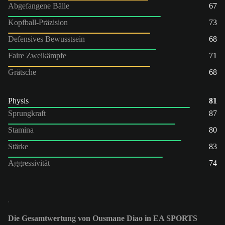
Abgefangene Bälle
67
Kopfball-Präzision
73
Defensives Bewusstsein
68
Faire Zweikämpfe
71
Grätsche
68
Physis
81
Sprungkraft
87
Stamina
80
Stärke
83
Aggressivität
74
Die Gesamtwertung von Ousmane Diao in EA SPORTS