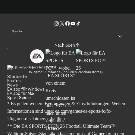
Sprache
Nach oben
Users Interact
In-game Purchases (Includes Random Items)
Startseite
Kaufen
News
EA app für Windows
EA app für Mac
Sport Spiele
* Es gelten weitere Bedingungen & Einschränkungen. Weitere
Informationen sind unter
ea.com/games/ea-sports-fc/fc-
26/game-disclaimers
erhältlich.
** Die EA SPORTS FC™ 26 Football Ultimate Team™
Welttour-Saison-Statistiken basieren nur auf Gameplay in den