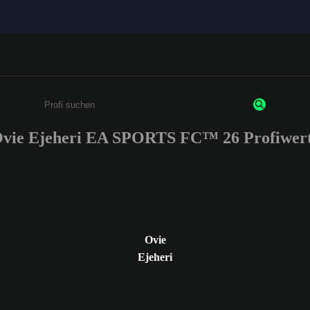
vie Ejeheri EA SPORTS FC™ 26 Profiwer
Gib mindestens 3 Zeichen oder Ziffern ein
Ovie
Ejeheri