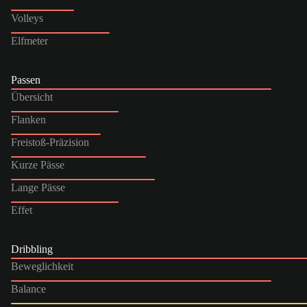
Volleys
Elfmeter
Passen
Übersicht
Flanken
Freistoß-Präzision
Kurze Pässe
Lange Pässe
Effet
Dribbling
Beweglichkeit
Balance