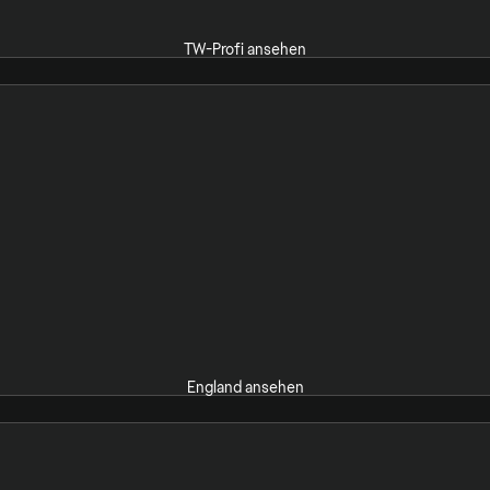
TW-Profi ansehen
England ansehen