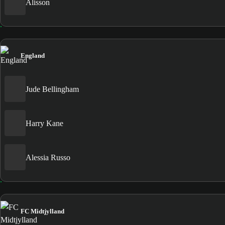
Alisson
England
Jude Bellingham
Harry Kane
Alessia Russo
FC Midtjylland