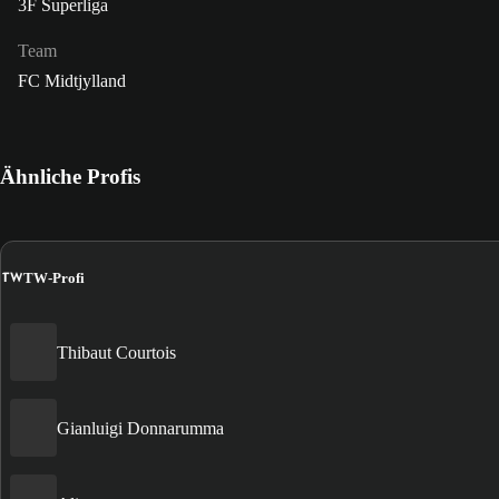
3F Superliga
Team
FC Midtjylland
Ähnliche Profis
TW
TW-Profi
Thibaut Courtois
Gianluigi Donnarumma