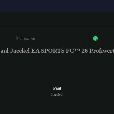
aul Jaeckel EA SPORTS FC™ 26 Profiwer
Gib mindestens 3 Zeichen oder Ziffern ein
Paul
Jaeckel