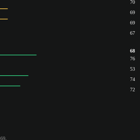
70
69
69
67
68
76
53
74
72
 69.