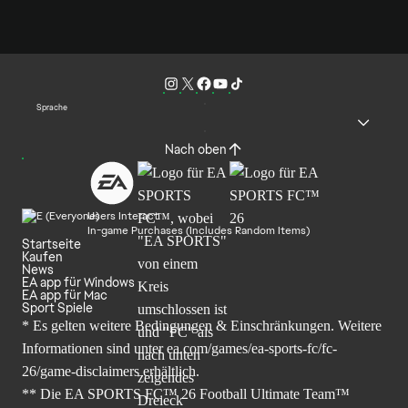
Sprache
Nach oben
Users Interact
In-game Purchases (Includes Random Items)
Startseite
Kaufen
News
EA app für Windows
EA app für Mac
Sport Spiele
* Es gelten weitere Bedingungen & Einschränkungen. Weitere
Informationen sind unter
ea.com/games/ea-sports-fc/fc-
26/game-disclaimers
erhältlich.
** Die EA SPORTS FC™ 26 Football Ultimate Team™