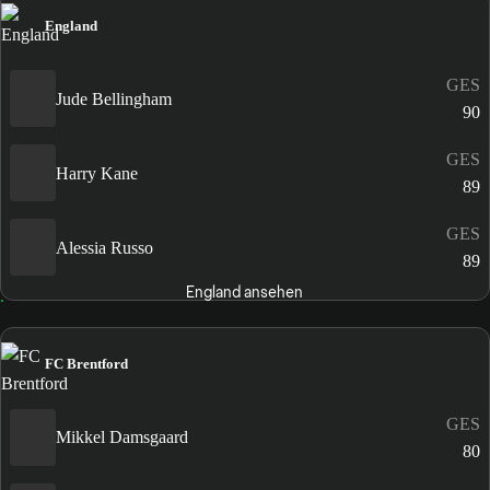
England
GES
Jude Bellingham
90
GES
Harry Kane
89
GES
Alessia Russo
89
England ansehen
FC Brentford
GES
Mikkel Damsgaard
80