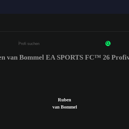
en van Bommel EA SPORTS FC™ 26 Profiw
Gib mindestens 3 Zeichen oder Ziffern ein
Ruben
van Bommel