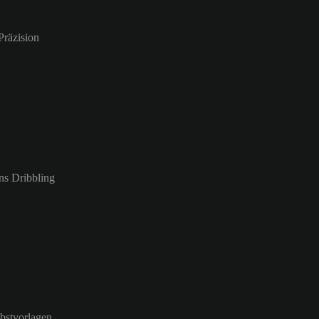
Präzision
ns Dribbling
lbstvorlagen