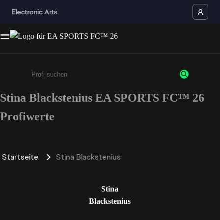
Stina Blackstenius EA SPORTS FC™ 26
Gib mindestens 3 Zeichen oder Ziffern ein
Profiwerte
Startseite
Stina Blackstenius
Stina
Blackstenius