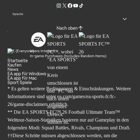
Sprache
Nach oben
Users Interact
In-game Purchases (Includes Random Items)
Startseite
Kaufen
News
EA app für Windows
EA app für Mac
Sport Spiele
* Es gelten weitere Bedingungen & Einschränkungen. Weitere
Informationen sind unter
ea.com/games/ea-sports-fc/fc-
26/game-disclaimers
erhältlich.
** Die EA SPORTS FC™ 26 Football Ultimate Team™
Welttour-Saison-Statistiken basieren nur auf Gameplay in den
folgenden Modi: Squad Battles, Rivals, Champions und Draft.
††Diese Schritte müssen abgeschlossen werden, um die