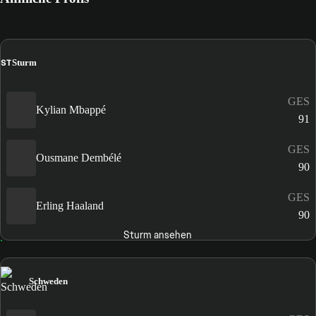
ST
Sturm
GES
Kylian Mbappé
91
GES
Ousmane Dembélé
90
GES
Erling Haaland
90
Sturm ansehen
Schweden