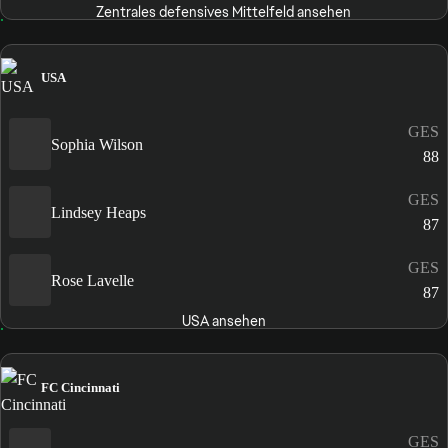
Zentrales defensives Mittelfeld ansehen
USA
GES
Sophia Wilson
88
GES
Lindsey Heaps
87
GES
Rose Lavelle
87
USA ansehen
FC Cincinnati
GES