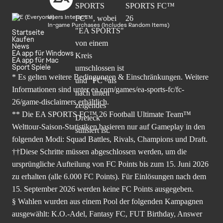
Users Interact
In-game Purchases (Includes Random Items)
Startseite
Kaufen
News
EA app für Windows
EA app für Mac
Sport Spiele
* Es gelten weitere Bedingungen & Einschränkungen. Weitere
Informationen sind unter
ea.com/games/ea-sports-fc/fc-
26/game-disclaimers
erhältlich.
** Die EA SPORTS FC™ 26 Football Ultimate Team™
Welttour-Saison-Statistiken basieren nur auf Gameplay in den
folgenden Modi: Squad Battles, Rivals, Champions und Draft.
††Diese Schritte müssen abgeschlossen werden, um die
ursprüngliche Aufteilung von FC Points bis zum 15. Juni 2026
zu erhalten (alle 6.000 FC Points). Für Einlösungen nach dem
15. September 2026 werden keine FC Points ausgegeben.
§ Wahlen wurden aus einem Pool der folgenden Kampagnen
ausgewählt: K.O.-Adel, Fantasy FC, FUT Birthday, Answer