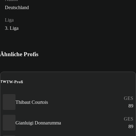
Deutschland
Liga
3. Liga
Ähnliche Profis
TW
TW-Profi
GES
Thibaut Courtois
89
GES
Gianluigi Donnarumma
89