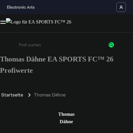
Thomas Dähne EA SPORTS FC™ 26
Gib mindestens 3 Zeichen oder Ziffern ein
Profiwerte
Startseite
Thomas Dähne
Thomas
Dähne