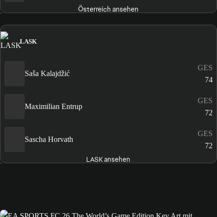
Österreich ansehen
LASK
GES
Saša Kalajdžić
74
GES
Maximilian Entrup
72
GES
Sascha Horvath
72
LASK ansehen