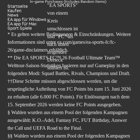
In-game Purchases (Includes Random Items)
Startseite
Kaufen
News
EA app für Windows
EA app für Mac
Sport Spiele
* Es gelten weitere Bedingungen & Einschränkungen. Weitere
Informationen sind unter
ea.com/games/ea-sports-fc/fc-
26/game-disclaimers
erhältlich.
** Die EA SPORTS FC™ 26 Football Ultimate Team™
Welttour-Saison-Statistiken basieren nur auf Gameplay in den
folgenden Modi: Squad Battles, Rivals, Champions und Draft.
††Diese Schritte müssen abgeschlossen werden, um die
ursprüngliche Aufteilung von FC Points bis zum 15. Juni 2026
zu erhalten (alle 6.000 FC Points). Für Einlösungen nach dem
15. September 2026 werden keine FC Points ausgegeben.
§ Wahlen wurden aus einem Pool der folgenden Kampagnen
ausgewählt: K.O.-Adel, Fantasy FC, FUT Birthday, Answer
the Call und UEFA Road to the Final.
§§ Wahlen wurden aus einem Pool der folgenden Kampagnen