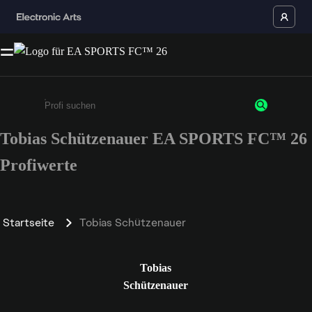
Tobias Schützenauer EA SPORTS FC™ 26
Gib mindestens 3 Zeichen oder Ziffern ein
Profiwerte
Startseite
Tobias Schützenauer
Tobias
Schützenauer