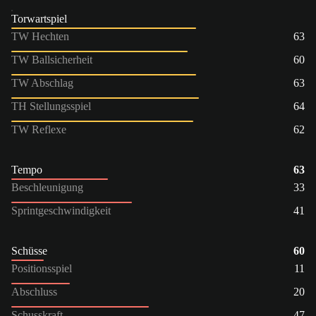
Torwartspiel
TW Hechten
63
TW Ballsicherheit
60
TW Abschlag
63
TH Stellungsspiel
64
TW Reflexe
62
Tempo
63
Beschleunigung
33
Sprintgeschwindigkeit
41
Schüsse
60
Positionsspiel
11
Abschluss
20
Schusskraft
47