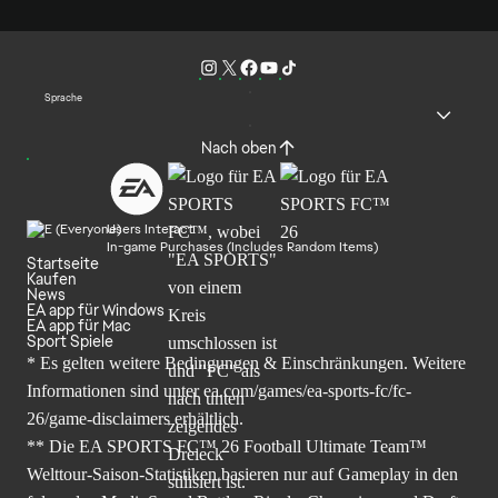
Sprache
Nach oben
Users Interact
In-game Purchases (Includes Random Items)
Startseite
Kaufen
News
EA app für Windows
EA app für Mac
Sport Spiele
* Es gelten weitere Bedingungen & Einschränkungen. Weitere
Informationen sind unter
ea.com/games/ea-sports-fc/fc-
26/game-disclaimers
erhältlich.
** Die EA SPORTS FC™ 26 Football Ultimate Team™
Welttour-Saison-Statistiken basieren nur auf Gameplay in den