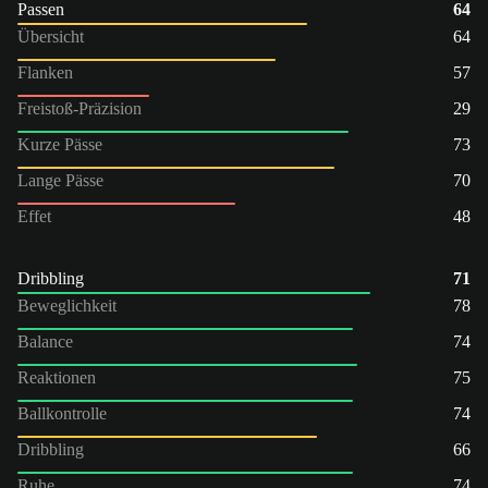
Passen
64
Übersicht
64
Flanken
57
Freistoß-Präzision
29
Kurze Pässe
73
Lange Pässe
70
Effet
48
Dribbling
71
Beweglichkeit
78
Balance
74
Reaktionen
75
Ballkontrolle
74
Dribbling
66
Ruhe
74