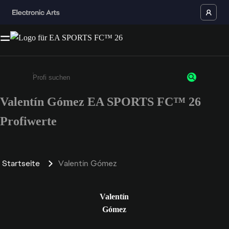
Valentín Gómez EA SPORTS FC™ 26
Gib mindestens 3 Zeichen oder Ziffern ein
Profiwerte
Startseite
Valentín Gómez
Valentín
Gómez