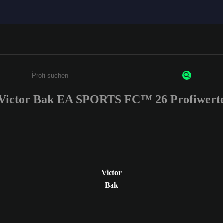
Victor Bak EA SPORTS FC™ 26 Profiwert
Gib mindestens 3 Zeichen oder Ziffern ein
Victor
Bak