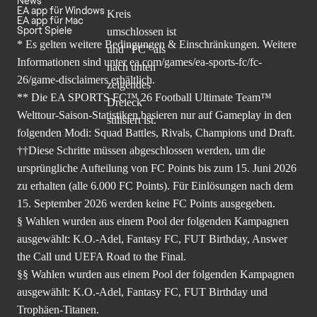
News
EA app für Windows
EA app für Mac
Sport Spiele
* Es gelten weitere Bedingungen & Einschränkungen. Weitere
Informationen sind unter
ea.com/games/ea-sports-fc/fc-
26/game-disclaimers
erhältlich.
** Die EA SPORTS FC™ 26 Football Ultimate Team™
Welttour-Saison-Statistiken basieren nur auf Gameplay in den
folgenden Modi: Squad Battles, Rivals, Champions und Draft.
††Diese Schritte müssen abgeschlossen werden, um die
ursprüngliche Aufteilung von FC Points bis zum 15. Juni 2026
zu erhalten (alle 6.000 FC Points). Für Einlösungen nach dem
15. September 2026 werden keine FC Points ausgegeben.
§ Wahlen wurden aus einem Pool der folgenden Kampagnen
ausgewählt: K.O.-Adel, Fantasy FC, FUT Birthday, Answer
the Call und UEFA Road to the Final.
§§ Wahlen wurden aus einem Pool der folgenden Kampagnen
ausgewählt: K.O.-Adel, Fantasy FC, FUT Birthday und
Trophäen-Titanen.