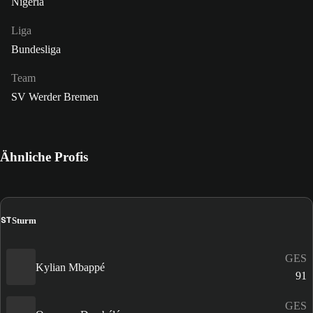
Nigeria
Liga
Bundesliga
Team
SV Werder Bremen
Ähnliche Profis
ST
Sturm
GES
Kylian Mbappé
91
GES