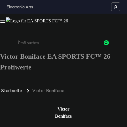
Victor Boniface EA SPORTS FC™ 26
Gib mindestens 3 Zeichen oder Ziffern ein
Profiwerte
Startseite
Victor Boniface
Victor
Boniface