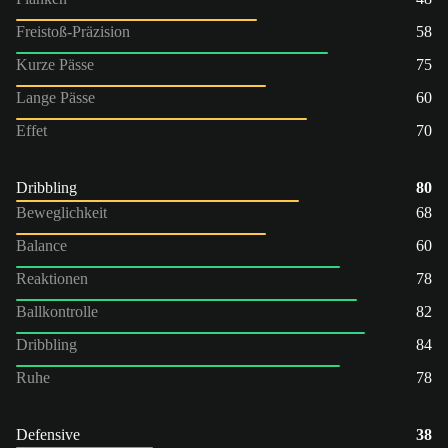
Freistoß-Präzision
58
Kurze Pässe
75
Lange Pässe
60
Effet
70
Dribbling
80
Beweglichkeit
68
Balance
60
Reaktionen
78
Ballkontrolle
82
Dribbling
84
Ruhe
78
Defensive
38