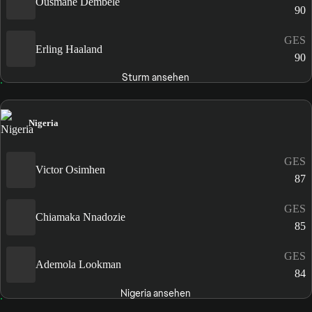
Ousmane Dembélé
90
GES
Erling Haaland
90
Sturm ansehen
Nigeria
GES
Victor Osimhen
87
GES
Chiamaka Nnadozie
85
GES
Ademola Lookman
84
Nigeria ansehen