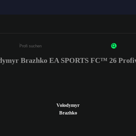
dymyr Brazhko EA SPORTS FC™ 26 Profi
Gib mindestens 3 Zeichen oder Ziffern ein
Volodymyr
Brazhko