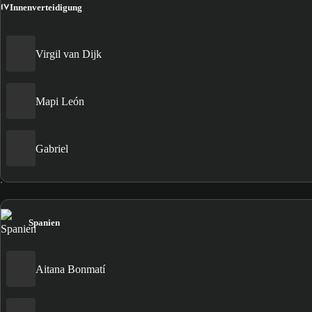
IV
Innenverteidigung
Virgil van Dijk
Mapi León
Gabriel
Spanien
Aitana Bonmatí