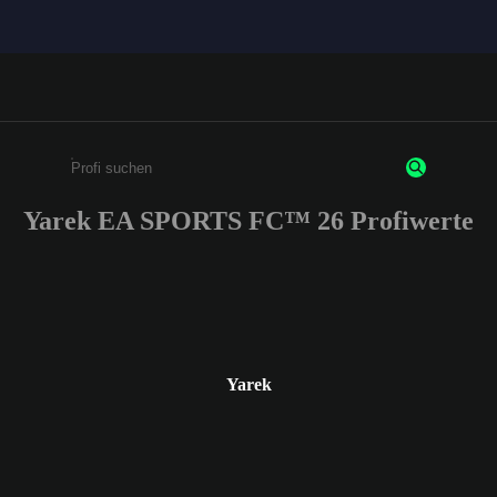
Yarek EA SPORTS FC™ 26 Profiwerte
Gib mindestens 3 Zeichen oder Ziffern ein
Yarek