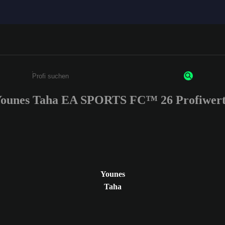
ounes Taha EA SPORTS FC™ 26 Profiwer
Gib mindestens 3 Zeichen oder Ziffern ein
Younes
Taha