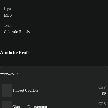
Liga
MLS
Team
Colorado Rapids
Ähnliche Profis
TW
TW-Profi
GES
Thibaut Courtois
89
GES
Gianluigi Donnarumma