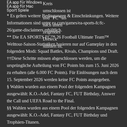
EA app für Windows
EA app für Mac
Sport Spiele
* Es gelten weitere Bedingungen & Einschränkungen. Weitere
Informationen sind unter
ea.com/games/ea-sports-fc/fc-
26/game-disclaimers
erhältlich.
** Die EA SPORTS FC™ 26 Football Ultimate Team™
Welttour-Saison-Statistiken basieren nur auf Gameplay in den
folgenden Modi: Squad Battles, Rivals, Champions und Draft.
††Diese Schritte müssen abgeschlossen werden, um die
ursprüngliche Aufteilung von FC Points bis zum 15. Juni 2026
zu erhalten (alle 6.000 FC Points). Für Einlösungen nach dem
15. September 2026 werden keine FC Points ausgegeben.
§ Wahlen wurden aus einem Pool der folgenden Kampagnen
ausgewählt: K.O.-Adel, Fantasy FC, FUT Birthday, Answer
the Call und UEFA Road to the Final.
§§ Wahlen wurden aus einem Pool der folgenden Kampagnen
ausgewählt: K.O.-Adel, Fantasy FC, FUT Birthday und
Trophäen-Titanen.