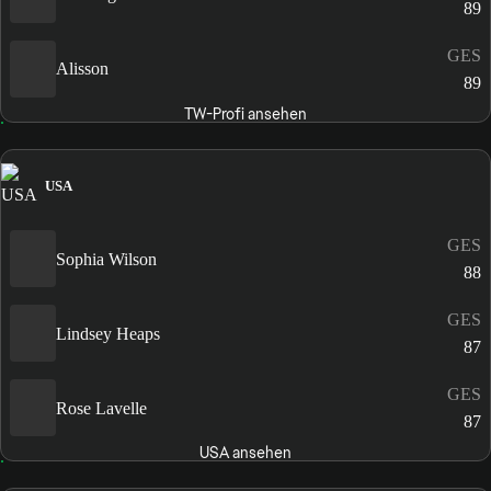
89
GES
Alisson
89
TW-Profi ansehen
USA
GES
Sophia Wilson
88
GES
Lindsey Heaps
87
GES
Rose Lavelle
87
USA ansehen