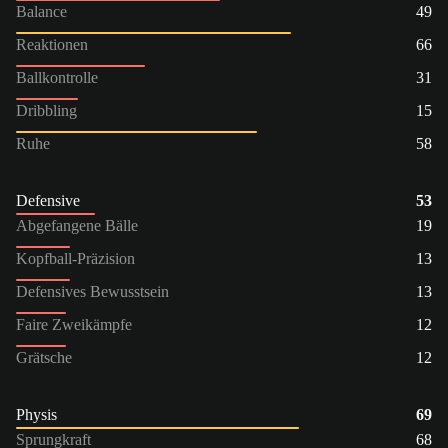
Balance
49
Reaktionen
66
Ballkontrolle
31
Dribbling
15
Ruhe
58
Defensive
53
Abgefangene Bälle
19
Kopfball-Präzision
13
Defensives Bewusstsein
13
Faire Zweikämpfe
12
Grätsche
12
Physis
69
Sprungkraft
68