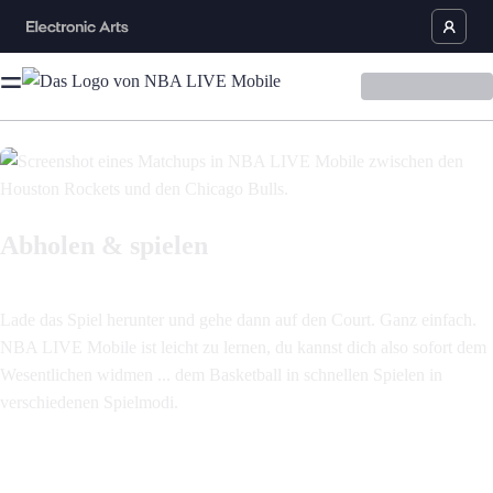
Abholen & spielen
Lade das Spiel herunter und gehe dann auf den Court. Ganz einfach.
NBA LIVE Mobile ist leicht zu lernen, du kannst dich also sofort dem
Wesentlichen widmen ... dem Basketball in schnellen Spielen in
verschiedenen Spielmodi.