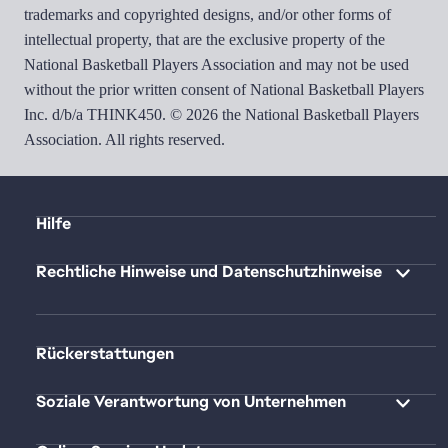
trademarks and copyrighted designs, and/or other forms of
intellectual property, that are the exclusive property of the
National Basketball Players Association and may not be used
without the prior written consent of National Basketball Players
Inc. d/b/a THINK450. © 2026 the National Basketball Players
Association. All rights reserved.
Hilfe
Rechtliche Hinweise und Datenschutzhinweise
Rückerstattungen
Soziale Verantwortung von Unternehmen